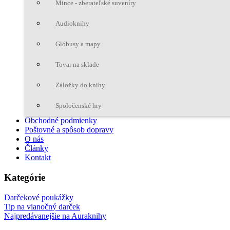
Mince - zberateľské suveníry
Audioknihy
Glóbusy a mapy
Tovar na sklade
Záložky do knihy
Spoločenské hry
Obchodné podmienky
Poštovné a spôsob dopravy
O nás
Články
Kontakt
Kategórie
Darčekové poukážky
Tip na vianočný darček
Najpredávanejšie na Auraknihy