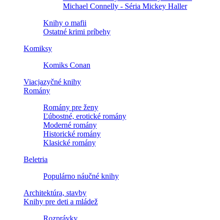
Michael Connelly - Séria Mickey Haller
Knihy o mafii
Ostatné krimi príbehy
Komiksy
Komiks Conan
Viacjazyčné knihy
Romány
Romány pre ženy
Ľúbostné, erotické romány
Moderné romány
Historické romány
Klasické romány
Beletria
Populárno náučné knihy
Architektúra, stavby
Knihy pre deti a mládež
Rozprávky