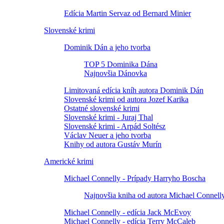
Edícia Martin Servaz od Bernard Minier
Slovenské krimi
Dominik Dán a jeho tvorba
TOP 5 Dominika Dána
Najnovšia Dánovka
Limitovaná edícia kníh autora Dominik Dán
Slovenské krimi od autora Jozef Karika
Ostatné slovenské krimi
Slovenské krimi - Juraj Thal
Slovenské krimi - Arpád Soltész
Václav Neuer a jeho tvorba
Knihy od autora Gustáv Murín
Americké krimi
Michael Connelly - Prípady Harryho Boscha
Najnovšia kniha od autora Michael Connell
Michael Connelly - edícia Jack McEvoy
Michael Connelly - edícia Terry McCaleb