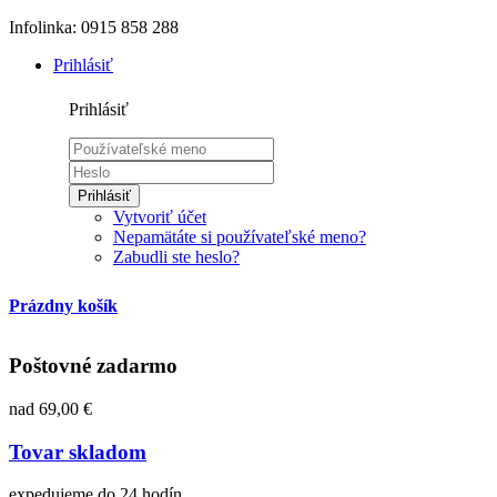
Infolinka: 0915 858 288
Prihlásiť
Prihlásiť
Prihlásiť
Vytvoriť účet
Nepamätáte si používateľské meno?
Zabudli ste heslo?
Prázdny košík
Poštovné zadarmo
nad 69,00 €
Tovar skladom
expedujeme do 24 hodín