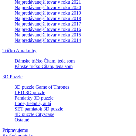
Najpredávanejší tovar v roku 2021
Najpredávanejší tovar v roku 2020
Najpredávanejší tovar v roku 2019
Najpredávanejší tovar v roku 2018
Najpredávanejší tovar v roku 2017
Najpredávanejší tovar v roku 2016
Najpredávanejší tovar v roku 2015
Najpredávanejší tovar v roku 2014
Tričko Auraknihy
Dámske tričko Čítam, teda som
Pánske tričko Čítam, teda som
3D Puzzle
3D puzzle Game of Thrones
LED 3D puzzle
Pamiatky 3D puzzle
Lode, lietadlá, autá
SET pamiatok 3D puzzle
4D puzzle Cityscape
Ostatné
Pripravujeme
Knižné novinky