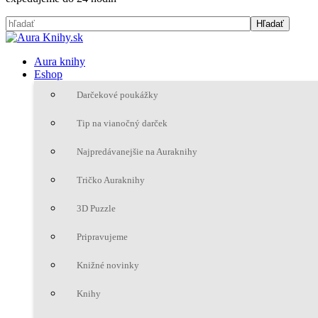
Aura knihy
Eshop
Darčekové poukážky
Tip na vianočný darček
Najpredávanejšie na Auraknihy
Tričko Auraknihy
3D Puzzle
Pripravujeme
Knižné novinky
Knihy