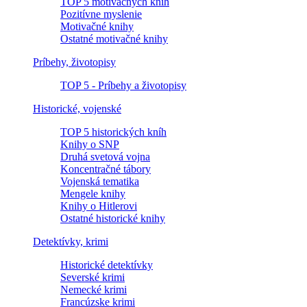
TOP 5 motivačných kníh
Pozitívne myslenie
Motivačné knihy
Ostatné motivačné knihy
Príbehy, životopisy
TOP 5 - Príbehy a životopisy
Historické, vojenské
TOP 5 historických kníh
Knihy o SNP
Druhá svetová vojna
Koncentračné tábory
Vojenská tematika
Mengele knihy
Knihy o Hitlerovi
Ostatné historické knihy
Detektívky, krimi
Historické detektívky
Severské krimi
Nemecké krimi
Francúzske krimi