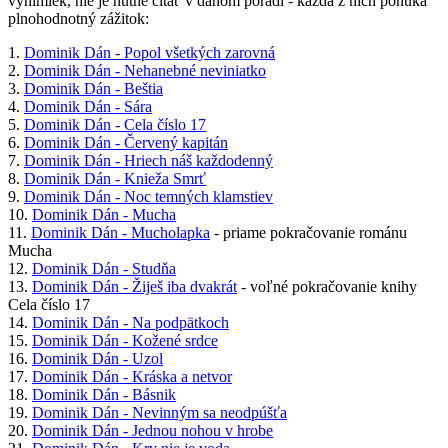
výnimiek, nie je nutné čítať v danom poradí - každá z nich ponúka
plnohodnotný zážitok:
1.
Dominik Dán - Popol všetkých zarovná
2.
Dominik Dán - Nehanebné neviniatko
3.
Dominik Dán - Beštia
4.
Dominik Dán - Sára
5.
Dominik Dán - Cela číslo 17
6.
Dominik Dán - Červený kapitán
7.
Dominik Dán - Hriech náš každodenný
8.
Dominik Dán - Knieža Smrť
9.
Dominik Dán - Noc temných klamstiev
10.
Dominik Dán - Mucha
11.
Dominik Dán - Mucholapka
- priame pokračovanie románu
Mucha
12.
Dominik Dán - Studňa
13.
Dominik Dán - Žiješ iba dvakrát
- voľné pokračovanie knihy
Cela číslo 17
14.
Dominik Dán - Na podpätkoch
15.
Dominik Dán - Kožené srdce
16.
Dominik Dán - Uzol
17.
Dominik Dán - Kráska a netvor
18.
Dominik Dán - Básnik
19.
Dominik Dán - Nevinným sa neodpúšťa
20.
Dominik Dán - Jednou nohou v hrobe