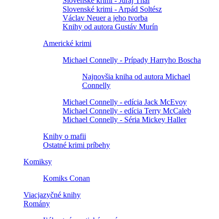
Slovenské krimi - Juraj Thal
Slovenské krimi - Arpád Soltész
Václav Neuer a jeho tvorba
Knihy od autora Gustáv Murín
Americké krimi
Michael Connelly - Prípady Harryho Boscha
Najnovšia kniha od autora Michael
Connelly
Michael Connelly - edícia Jack McEvoy
Michael Connelly - edícia Terry McCaleb
Michael Connelly - Séria Mickey Haller
Knihy o mafii
Ostatné krimi príbehy
Komiksy
Komiks Conan
Viacjazyčné knihy
Romány