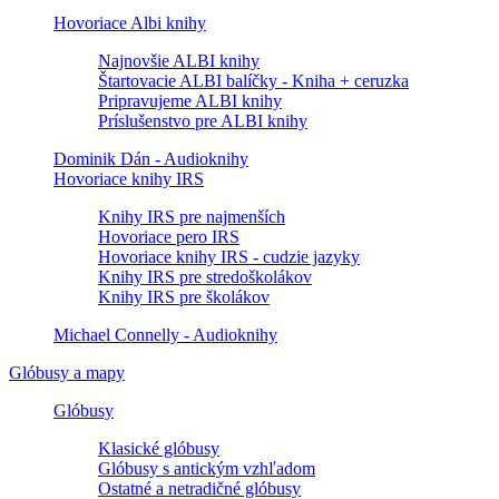
Hovoriace Albi knihy
Najnovšie ALBI knihy
Štartovacie ALBI balíčky - Kniha + ceruzka
Pripravujeme ALBI knihy
Príslušenstvo pre ALBI knihy
Dominik Dán - Audioknihy
Hovoriace knihy IRS
Knihy IRS pre najmenších
Hovoriace pero IRS
Hovoriace knihy IRS - cudzie jazyky
Knihy IRS pre stredoškolákov
Knihy IRS pre školákov
Michael Connelly - Audioknihy
Glóbusy a mapy
Glóbusy
Klasické glóbusy
Glóbusy s antickým vzhľadom
Ostatné a netradičné glóbusy