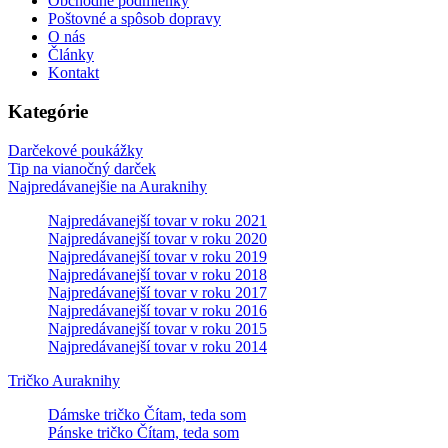
Obchodné podmienky
Poštovné a spôsob dopravy
O nás
Články
Kontakt
Kategórie
Darčekové poukážky
Tip na vianočný darček
Najpredávanejšie na Auraknihy
Najpredávanejší tovar v roku 2021
Najpredávanejší tovar v roku 2020
Najpredávanejší tovar v roku 2019
Najpredávanejší tovar v roku 2018
Najpredávanejší tovar v roku 2017
Najpredávanejší tovar v roku 2016
Najpredávanejší tovar v roku 2015
Najpredávanejší tovar v roku 2014
Tričko Auraknihy
Dámske tričko Čítam, teda som
Pánske tričko Čítam, teda som