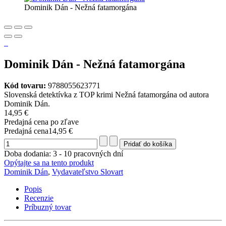
Dominik Dán - Nežná fatamorgána
Dominik Dán - Nežná fatamorgána
Kód tovaru:
9788055623771
Slovenská detektívka z TOP krimi Nežná fatamorgána od autora
Dominik Dán.
14,95 €
Predajná cena po zľave
Predajná cena
14,95 €
Doba dodania: 3 - 10 pracovných dní
Opýtajte sa na tento produkt
Dominik Dán
,
Vydavateľstvo Slovart
Popis
Recenzie
Príbuzný tovar