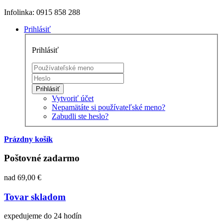
Infolinka: 0915 858 288
Prihlásiť
Prihlásiť
Prihlásiť
Vytvoriť účet
Nepamätáte si používateľské meno?
Zabudli ste heslo?
Prázdny košík
Poštovné zadarmo
nad 69,00 €
Tovar skladom
expedujeme do 24 hodín