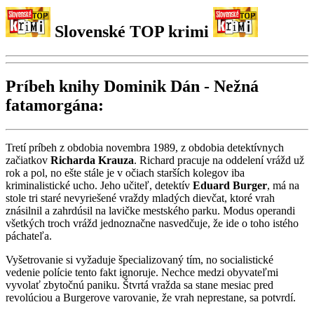
Slovenské TOP krimi
Príbeh knihy Dominik Dán - Nežná
fatamorgána:
Tretí príbeh z obdobia novembra 1989, z obdobia detektívnych
začiatkov
Richarda Krauza
. Richard pracuje na oddelení vrážd už
rok a pol, no ešte stále je v očiach starších kolegov iba
kriminalistické ucho. Jeho učiteľ, detektív
Eduard Burger
, má na
stole tri staré nevyriešené vraždy mladých dievčat, ktoré vrah
znásilnil a zahrdúsil na lavičke mestského parku. Modus operandi
všetkých troch vrážd jednoznačne nasvedčuje, že ide o toho istého
páchateľa.
Vyšetrovanie si vyžaduje špecializovaný tím, no socialistické
vedenie polície tento fakt ignoruje. Nechce medzi obyvateľmi
vyvolať zbytočnú paniku. Štvrtá vražda sa stane mesiac pred
revolúciou a Burgerove varovanie, že vrah neprestane, sa potvrdí.