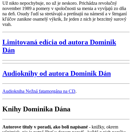
Už nikto nepochybuje, no už je neskoro. Prichádza revolučný
november 1989 a pomery v spoločnosti sa menia a vyvíjajú zo dňa
na deň. Osudy ľudí sa stretávajú a pretínajú na námestí a v štrnganí
kľúčov zanikne osamelý výkrik, že jeden z nich je bezcitný surový
vrah.
Limitovaná edícia od autora Dominik
Dán
Audioknihy od autora Dominik Dán
Audiokniha Nežná fatamorgána na CD
.
Knihy Dominika Dána
Autorove tituly v poradí, ako boli napísané
- knižky, okrem