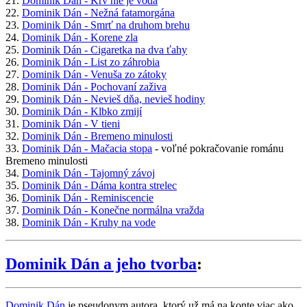
21.
Dominik Dán - Krv nie je voda
22.
Dominik Dán - Nežná fatamorgána
23.
Dominik Dán - Smrť na druhom brehu
24.
Dominik Dán - Korene zla
25.
Dominik Dán - Cigaretka na dva ťahy
26.
Dominik Dán - List zo záhrobia
27.
Dominik Dán - Venuša zo zátoky
28.
Dominik Dán - Pochovaní zaživa
29.
Dominik Dán - Nevieš dňa, nevieš hodiny
30.
Dominik Dán - Klbko zmijí
31.
Dominik Dán - V tieni
32.
Dominik Dán - Bremeno minulosti
33.
Dominik Dán - Mačacia stopa
- voľné pokračovanie románu
Bremeno minulosti
34.
Dominik Dán - Tajomný závoj
35.
Dominik Dán - Dáma kontra strelec
36.
Dominik Dán - Reminiscencie
37.
Dominik Dán - Konečne normálna vražda
38.
Dominik Dán - Kruhy na vode
Dominik Dán a jeho tvorba
:
Dominik Dán
je pseudonym autora, ktorý už má na konte viac ako