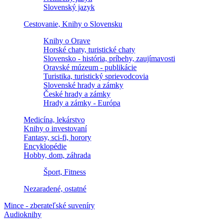
Slovenský jazyk
Cestovanie, Knihy o Slovensku
Knihy o Orave
Horské chaty, turistické chaty
Slovensko - história, príbehy, zaujímavosti
Oravské múzeum - publikácie
Turistika, turistický sprievodcovia
Slovenské hrady a zámky
České hrady a zámky
Hrady a zámky - Európa
Medicína, lekárstvo
Knihy o investovaní
Fantasy, sci-fi, horory
Encyklopédie
Hobby, dom, záhrada
Šport, Fitness
Nezaradené, ostatné
Mince - zberateľské suveníry
Audioknihy