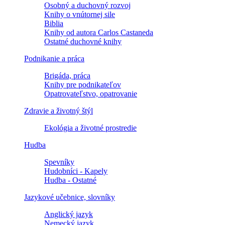
Osobný a duchovný rozvoj
Knihy o vnútornej sile
Biblia
Knihy od autora Carlos Castaneda
Ostatné duchovné knihy
Podnikanie a práca
Brigáda, práca
Knihy pre podnikateľov
Opatrovateľstvo, opatrovanie
Zdravie a životný štýl
Ekológia a životné prostredie
Hudba
Spevníky
Hudobníci - Kapely
Hudba - Ostatné
Jazykové učebnice, slovníky
Anglický jazyk
Nemecký jazyk