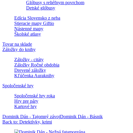
Glóbusy s reliéfnym povrchom
Detské glóbusy
Edícia Slovensko z neba
Stieracie mapy Giftio
Nástenné mapy
Školské atlasy
Tovar na sklade
Záložky do knihy
Záložky - citáty
Záložky Ročné obdobia
Drevené záložky
Kľúčenka Auraknihy
Spoločenské hry
Spoločenské hry roka
Hry pre páry
Kartové hry
Dominik Dán - Tajomný závoj
Dominik Dán - Básnik
Back to: Detektívky, krimi