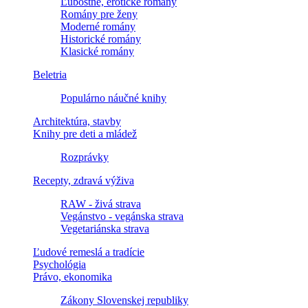
Ľúbostné, erotické romány
Romány pre ženy
Moderné romány
Historické romány
Klasické romány
Beletria
Populárno náučné knihy
Architektúra, stavby
Knihy pre deti a mládež
Rozprávky
Recepty, zdravá výživa
RAW - živá strava
Vegánstvo - vegánska strava
Vegetariánska strava
Ľudové remeslá a tradície
Psychológia
Právo, ekonomika
Zákony Slovenskej republiky