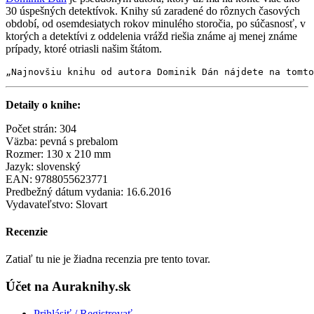
30 úspešných detektívok. Knihy sú zaradené do rôznych časových
období, od osemdesiatych rokov minulého storočia, po súčasnosť, v
ktorých a detektívi z oddelenia vrážd riešia známe aj menej známe
prípady, ktoré otriasli našim štátom.
„Najnovšiu knihu od autora Dominik Dán nájdete na tomto
Detaily o knihe:
Počet strán: 304
Väzba: pevná s prebalom
Rozmer: 130 x 210 mm
Jazyk: slovenský
EAN: 9788055623771
Predbežný dátum vydania: 16.6.2016
Vydavateľstvo: Slovart
Recenzie
Zatiaľ tu nie je žiadna recenzia pre tento tovar.
Účet na Auraknihy.sk
Prihlásiť / Registrovať