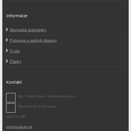
Informácie
Obchodné podmienky
Poštovné a spôsob dopravy
O nás
Články
Kontakt
Mgr. Tomáš Slouka - kníhkupectvo Aura
Hlavná 46/83, 91926 Zavar
0907 371 480
info@auraknihy.sk