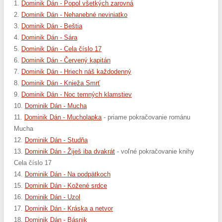
1.
Dominik Dán - Popol všetkých zarovná
2.
Dominik Dán - Nehanebné neviniatko
3.
Dominik Dán - Beštia
4.
Dominik Dán - Sára
5.
Dominik Dán - Cela číslo 17
6.
Dominik Dán - Červený kapitán
7.
Dominik Dán - Hriech náš každodenný
8.
Dominik Dán - Knieža Smrť
9.
Dominik Dán - Noc temných klamstiev
10.
Dominik Dán - Mucha
11.
Dominik Dán - Mucholapka
- priame pokračovanie románu
Mucha
12.
Dominik Dán - Studňa
13.
Dominik Dán - Žiješ iba dvakrát
- voľné pokračovanie knihy
Cela číslo 17
14.
Dominik Dán - Na podpätkoch
15.
Dominik Dán - Kožené srdce
16.
Dominik Dán - Uzol
17.
Dominik Dán - Kráska a netvor
18.
Dominik Dán - Básnik