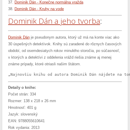
37.
Dominik Dán - Konečne normálna vražda
38.
Dominik Dán - Kruhy na vode
Dominik Dán a jeho tvorba
:
Dominik Dán
je pseudonym autora, ktorý už má na konte viac ako
30 úspešných detektívok. Knihy sú zaradené do rôznych časových
období, od osemdesiatych rokov minulého storočia, po súčasnosť,
v ktorých a detektívi z oddelenia vrážd riešia známe aj menej
známe prípady, ktoré otriasli našim štátom.
„Najnovšiu knihu od autora Dominik Dán nájdete na to
Detaily o knihe:
Počet strán: 334
Rozmer: 138 x 218 x 26 mm
Hmotnosť: 401 g
Jazyk: slovenský
EAN: 9788055610641
Rok vydania: 2013