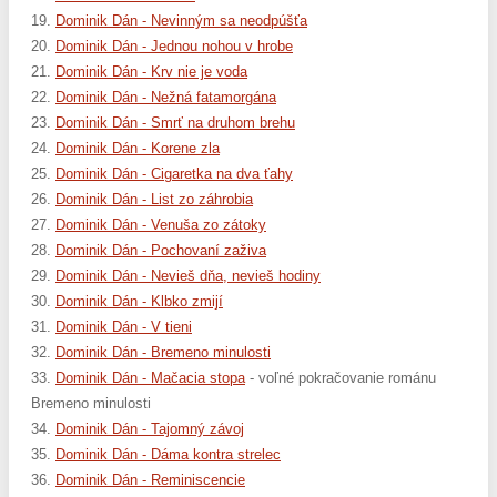
19.
Dominik Dán - Nevinným sa neodpúšťa
20.
Dominik Dán - Jednou nohou v hrobe
21.
Dominik Dán - Krv nie je voda
22.
Dominik Dán - Nežná fatamorgána
23.
Dominik Dán - Smrť na druhom brehu
24.
Dominik Dán - Korene zla
25.
Dominik Dán - Cigaretka na dva ťahy
26.
Dominik Dán - List zo záhrobia
27.
Dominik Dán - Venuša zo zátoky
28.
Dominik Dán - Pochovaní zaživa
29.
Dominik Dán - Nevieš dňa, nevieš hodiny
30.
Dominik Dán - Klbko zmijí
31.
Dominik Dán - V tieni
32.
Dominik Dán - Bremeno minulosti
33.
Dominik Dán - Mačacia stopa
- voľné pokračovanie románu
Bremeno minulosti
34.
Dominik Dán - Tajomný závoj
35.
Dominik Dán - Dáma kontra strelec
36.
Dominik Dán - Reminiscencie