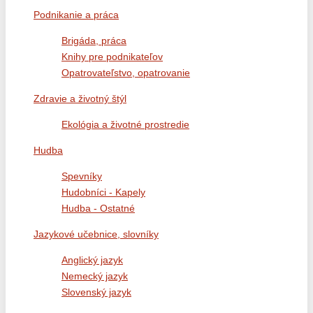
Podnikanie a práca
Brigáda, práca
Knihy pre podnikateľov
Opatrovateľstvo, opatrovanie
Zdravie a životný štýl
Ekológia a životné prostredie
Hudba
Spevníky
Hudobníci - Kapely
Hudba - Ostatné
Jazykové učebnice, slovníky
Anglický jazyk
Nemecký jazyk
Slovenský jazyk