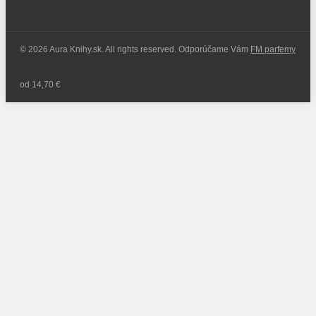
© 2026 Aura Knihy.sk.
All rights reserved. Odporúčame Vám
FM parfemy
od 14,70 €