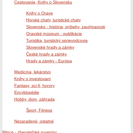
Cestovanie, Knihy o Slovensku
Knihy o Orave
Horské chaty, turistické chaty
Slovensko - história, príbehy, zaujímavosti
Oravské múzeum - publikácie
Turistika, turistický sprievodcovia
Slovenské hrady a zámky
České hrady a zámky
Hrady a zámky - Európa
Medicína, lekárstvo
Knihy o investovaní
Fantasy, sci-fi, horory
Encyklopédie
Hobby, dom, záhrada
Šport, Fitness
Nezaradené, ostatné
Mince - zberateľské suveníry