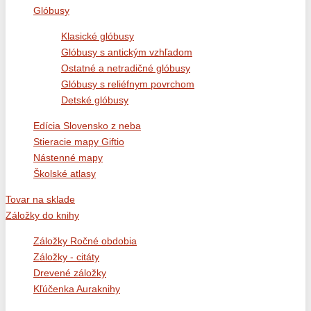
Glóbusy
Klasické glóbusy
Glóbusy s antickým vzhľadom
Ostatné a netradičné glóbusy
Glóbusy s reliéfnym povrchom
Detské glóbusy
Edícia Slovensko z neba
Stieracie mapy Giftio
Nástenné mapy
Školské atlasy
Tovar na sklade
Záložky do knihy
Záložky Ročné obdobia
Záložky - citáty
Drevené záložky
Kľúčenka Auraknihy