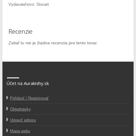
Vydavateľstvo: Slovart
Recenzie
Zatiaľ tu nie je žiadna recenzia pre tento tovar.
Účet na Auraknihy.sk
Prihlásiť / Registrovať
Objednávky
Upraviť adresu
Mapa webu