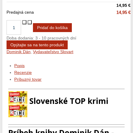
14,95 €
Predajná cena
14,95 €
Doba dodania: 3 - 10 pracovných dní
Opýtajte sa na tento produkt
Dominik Dán
,
Vydavateľstvo Slovart
Popis
Recenzie
Príbuzný tovar
Slovenské TOP krimi
Príbeh knihy Dominik Dán -