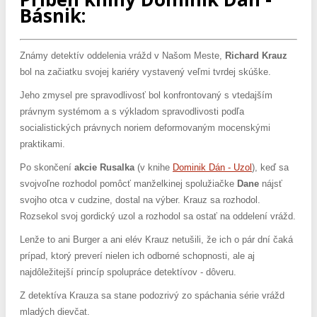
Básnik:
Známy detektív oddelenia vrážd v Našom Meste,
Richard Krauz
bol na začiatku svojej kariéry vystavený veľmi tvrdej skúške.
Jeho zmysel pre spravodlivosť bol konfrontovaný s vtedajším
právnym systémom a s výkladom spravodlivosti podľa
socialistických právnych noriem deformovaným mocenskými
praktikami.
Po skončení
akcie Rusalka
(v knihe
Dominik Dán - Uzol
), keď sa
svojvoľne rozhodol pomôcť manželkinej spolužiačke
Dane
nájsť
svojho otca v cudzine, dostal na výber. Krauz sa rozhodol.
Rozsekol svoj gordický uzol a rozhodol sa ostať na oddelení vrážd.
Lenže to ani Burger a ani elév Krauz netušili, že ich o pár dní čaká
prípad, ktorý preverí nielen ich odborné schopnosti, ale aj
najdôležitejší princíp spolupráce detektívov - dôveru.
Z detektíva Krauza sa stane podozrivý zo spáchania série vrážd
mladých dievčat.