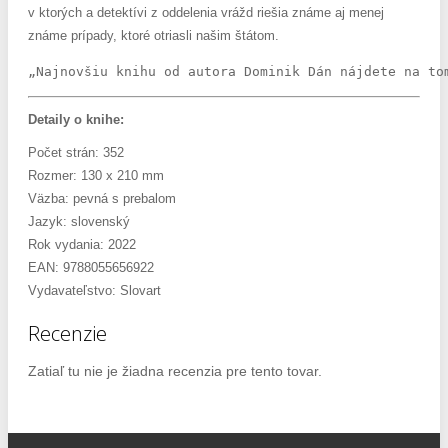
v ktorých a detektívi z oddelenia vrážd riešia známe aj menej
známe prípady, ktoré otriasli našim štátom.
„Najnovšiu knihu od autora Dominik Dán nájdete na to
Detaily o knihe:
Počet strán: 352
Rozmer: 130 x 210 mm
Väzba: pevná s prebalom
Jazyk: slovenský
Rok vydania: 2022
EAN: 9788055656922
Vydavateľstvo: Slovart
Recenzie
Zatiaľ tu nie je žiadna recenzia pre tento tovar.