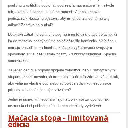
pouličnú prostitútku dopichal, podrezal a naaranžoval jej mŕtvolu
tak, akoby ležala vystavená na márach. Ale bola naozaj
podrezaná? Naozaj ju vystavil, aby im chcel zanechať nejaký
odkaz? Zahráva sa s nimi?
Detektívi zatiaľ netušia, či stopy na mieste činu čítajú správne, či
im do mozaiky nechýbajú tie najdôležitejšie kamienky. Veľa času
nemajú, zvlášť ak im hneď na začiatku vyšetrovania svojským
spôsobom skríži cestu starý známy - hudobný skladateľ. Spácha
samovraždu.
Za jeden deň dva prípady spojené zvláštnou niťou, nezvyčajnými
stopami. Zatiaľ nevedia, či im neušlo niečo dôležité. Je všetko tak,
ako vidia na vlastné oči, alebo sú obidva zdanlivo nesúvisiace
prípady zahalené tajomným závojom?
Jedno je jasné, ak neodhalia tajomstvo skryté za oponou, ak
nezmenia uhol pohľadu, záhada nebude nikdy vyriešená.
Mačacia stopa - limitovaná
edícia