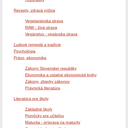
Recepty, zdravá výživa
Vegetariánska strava
RAW - živá strava
Vegánstvo - vegánska strava
Ľudové remeslá a tradície
Psychológia
Právo, ekonomika
Zákony Slovenskej republiky
Ekonomika a ostatné ekonomické knihy
Zákony, zbierky zákonov
Právnická literatúra
Literatúra pre školy
Základné školy
Pomôcky pre učiteľov
Maturita - príprava na maturity