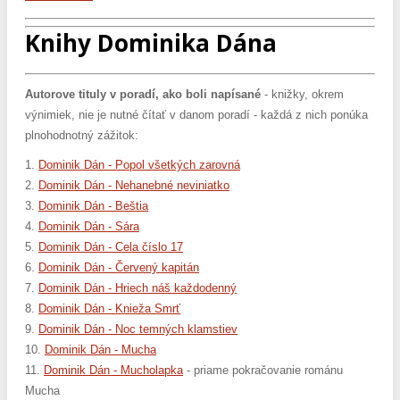
Knihy Dominika Dána
Autorove tituly v poradí, ako boli napísané
- knižky, okrem
výnimiek, nie je nutné čítať v danom poradí - každá z nich ponúka
plnohodnotný zážitok:
1.
Dominik Dán - Popol všetkých zarovná
2.
Dominik Dán - Nehanebné neviniatko
3.
Dominik Dán - Beštia
4.
Dominik Dán - Sára
5.
Dominik Dán - Cela číslo 17
6.
Dominik Dán - Červený kapitán
7.
Dominik Dán - Hriech náš každodenný
8.
Dominik Dán - Knieža Smrť
9.
Dominik Dán - Noc temných klamstiev
10.
Dominik Dán - Mucha
11.
Dominik Dán - Mucholapka
- priame pokračovanie románu
Mucha