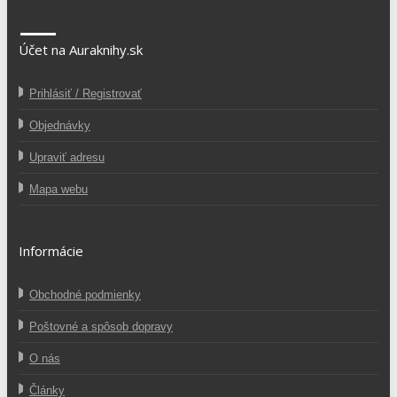
Účet na Auraknihy.sk
Prihlásiť / Registrovať
Objednávky
Upraviť adresu
Mapa webu
Informácie
Obchodné podmienky
Poštovné a spôsob dopravy
O nás
Články