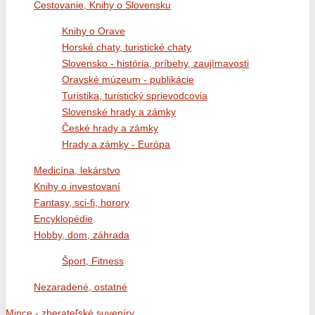
Cestovanie, Knihy o Slovensku
Knihy o Orave
Horské chaty, turistické chaty
Slovensko - história, príbehy, zaujímavosti
Oravské múzeum - publikácie
Turistika, turistický sprievodcovia
Slovenské hrady a zámky
České hrady a zámky
Hrady a zámky - Európa
Medicína, lekárstvo
Knihy o investovaní
Fantasy, sci-fi, horory
Encyklopédie
Hobby, dom, záhrada
Šport, Fitness
Nezaradené, ostatné
Mince - zberateľské suveníry