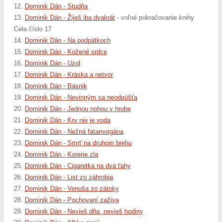
12.
Dominik Dán - Studňa
13.
Dominik Dán - Žiješ iba dvakrát
- voľné pokračovanie knihy
Cela číslo 17
14.
Dominik Dán - Na podpätkoch
15.
Dominik Dán - Kožené srdce
16.
Dominik Dán - Uzol
17.
Dominik Dán - Kráska a netvor
18.
Dominik Dán - Básnik
19.
Dominik Dán - Nevinným sa neodpúšťa
20.
Dominik Dán - Jednou nohou v hrobe
21.
Dominik Dán - Krv nie je voda
22.
Dominik Dán - Nežná fatamorgána
23.
Dominik Dán - Smrť na druhom brehu
24.
Dominik Dán - Korene zla
25.
Dominik Dán - Cigaretka na dva ťahy
26.
Dominik Dán - List zo záhrobia
27.
Dominik Dán - Venuša zo zátoky
28.
Dominik Dán - Pochovaní zaživa
29.
Dominik Dán - Nevieš dňa, nevieš hodiny