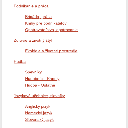
Podnikanie a práca
Brigáda, práca
Knihy pre podnikateľov
Opatrovateľstvo, opatrovanie
Zdravie a životný štýl
Ekológia a životné prostredie
Hudba
Spevníky
Hudobníci - Kapely
Hudba - Ostatné
Jazykové učebnice, slovníky
Anglický jazyk
Nemecký jazyk
Slovenský jazyk