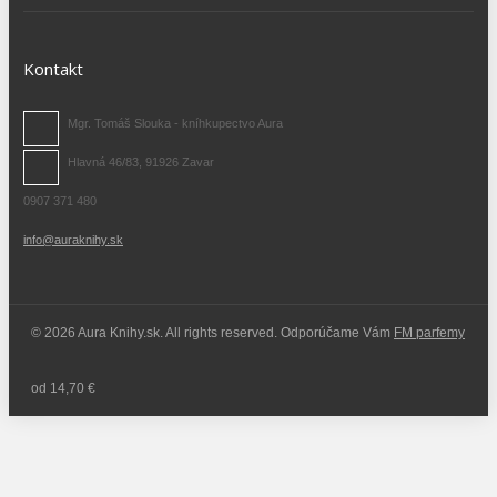
Kontakt
Mgr. Tomáš Slouka - kníhkupectvo Aura
Hlavná 46/83, 91926 Zavar
0907 371 480
info@auraknihy.sk
© 2026 Aura Knihy.sk.
All rights reserved. Odporúčame Vám
FM parfemy
od 14,70 €