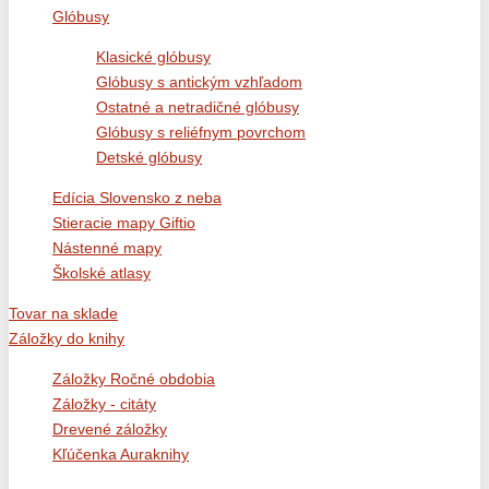
Glóbusy
Klasické glóbusy
Glóbusy s antickým vzhľadom
Ostatné a netradičné glóbusy
Glóbusy s reliéfnym povrchom
Detské glóbusy
Edícia Slovensko z neba
Stieracie mapy Giftio
Nástenné mapy
Školské atlasy
Tovar na sklade
Záložky do knihy
Záložky Ročné obdobia
Záložky - citáty
Drevené záložky
Kľúčenka Auraknihy