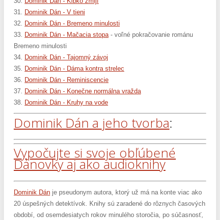
30.
Dominik Dán - Klbko zmijí
31.
Dominik Dán - V tieni
32.
Dominik Dán - Bremeno minulosti
33.
Dominik Dán - Mačacia stopa
- voľné pokračovanie románu
Bremeno minulosti
34.
Dominik Dán - Tajomný závoj
35.
Dominik Dán - Dáma kontra strelec
36.
Dominik Dán - Reminiscencie
37.
Dominik Dán - Konečne normálna vražda
38.
Dominik Dán - Kruhy na vode
Dominik Dán a jeho tvorba
:
Vypočujte si svoje obľúbené
Dánovky aj ako audioknihy
Dominik Dán
je pseudonym autora, ktorý už má na konte viac ako
20 úspešných detektívok. Knihy sú zaradené do rôznych časových
období, od osemdesiatych rokov minulého storočia, po súčasnosť,